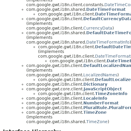
com.google.gwt.i18n.client.constants.
DateTimeCon
com.google.gwt.i18n.shared.
DateTimeFormat
com.google.gwt.i18n.client.
DateTimeForm
com.google.gwt.i18n.client.
DefaultCurrencyDat
(implements
com.google.gwt.i18n.client.
CurrencyData
)
com.google.gwt.i18n.shared.
DefaultDateTimeFo
(implements
com.google.gwt.i18n.shared.
DateTimeFormatInfo
)
com.google.gwt.i18n.client.
DefaultDateTi
(implements
com.google.gwt.i18n.client.
DateTimeFormat
com.google.gwt.i18n.client.
DateTimeF
com.google.gwt.i18n.client.
DefaultLocalizedNa
(implements
com.google.gwt.i18n.client.
LocalizedNames
)
com.google.gwt.i18n.client.
DefaultLocali
com.google.gwt.i18n.client.
Dictionary
com.google.gwt.core.client.
JavaScriptObject
com.google.gwt.i18n.client.
TimeZoneInfo
com.google.gwt.i18n.client.
LocaleInfo
com.google.gwt.i18n.client.
NumberFormat
com.google.gwt.i18n.client.
PluralRule.PluralFo
com.google.gwt.i18n.client.
TimeZone
(implements
com.google.gwt.i18n.shared.
TimeZone
)