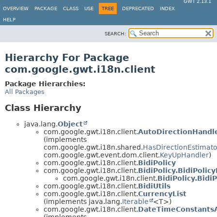
GWT 2.13.1
OVERVIEW
PACKAGE
CLASS
USE
TREE
DEPRECATED
INDEX
HELP
SEARCH:
Hierarchy For Package
com.google.gwt.i18n.client
Package Hierarchies:
All Packages
Class Hierarchy
java.lang.
Object
com.google.gwt.i18n.client.
AutoDirectionHandl
(implements
com.google.gwt.i18n.shared.
HasDirectionEstimato
com.google.gwt.event.dom.client.
KeyUpHandler
)
com.google.gwt.i18n.client.
BidiPolicy
com.google.gwt.i18n.client.
BidiPolicy.BidiPolic
com.google.gwt.i18n.client.
BidiPolicy.Bidi
com.google.gwt.i18n.client.
BidiUtils
com.google.gwt.i18n.client.
CurrencyList
(implements java.lang.
Iterable
<T>)
com.google.gwt.i18n.client.
DateTimeConstants
(implements